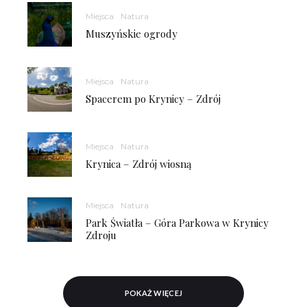
Miejsca
Natura
Muszyńskie ogrody
Miejsca
Natura
Spacerem po Krynicy – Zdrój
Miejsca
Natura
Krynica – Zdrój wiosną
Miejsca
Natura
Park Światła – Góra Parkowa w Krynicy
Zdroju
POKAŻ WIĘCEJ