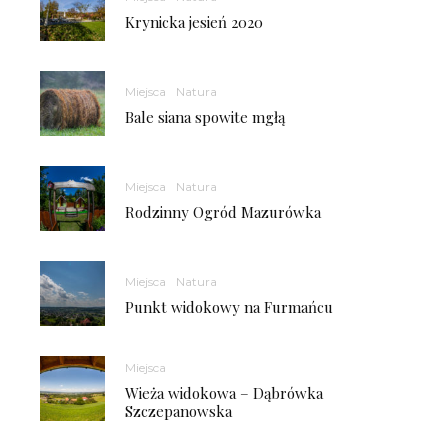
Krynicka jesień 2020
Miejsca
Natura
Bale siana spowite mgłą
Miejsca
Natura
Rodzinny Ogród Mazurówka
Miejsca
Natura
Punkt widokowy na Furmańcu
Miejsca
Wieża widokowa – Dąbrówka
Szczepanowska