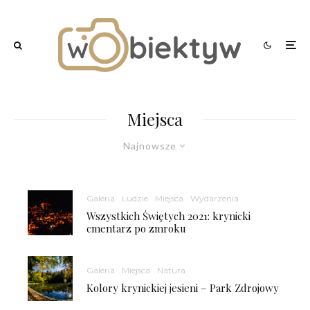
Miejsca
Najnowsze
Galeria
Ludzie
Miejsca
Wydarzenia
Wszystkich Świętych 2021: krynicki
cmentarz po zmroku
Galeria
Miejsca
Natura
Kolory krynickiej jesieni – Park Zdrojowy