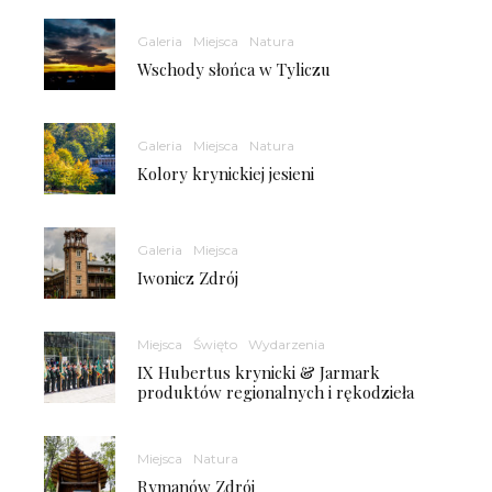
Galeria
Miejsca
Natura
Wschody słońca w Tyliczu
Galeria
Miejsca
Natura
Kolory krynickiej jesieni
Galeria
Miejsca
Iwonicz Zdrój
Miejsca
Święto
Wydarzenia
IX Hubertus krynicki & Jarmark
produktów regionalnych i rękodzieła
Miejsca
Natura
Rymanów Zdrój