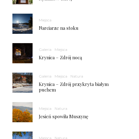
Miejsca
Narciarze na stoku
Galeria
Miejsca
Krynica – Zdrój nocą
Galeria
Miejsca
Natura
Krynica – Zdrój przykryta białym
puchem
Miejsca
Natura
Jesień spowiła Muszynę
Miejsca
Natura