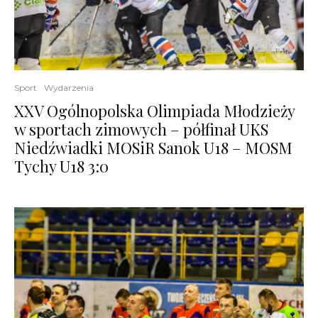
Sport
Wydarzenia
XXV Ogólnopolska Olimpiada Młodzieży
w sportach zimowych – półfinał UKS
Niedźwiadki MOSiR Sanok U18 – MOSM
Tychy U18 3:0