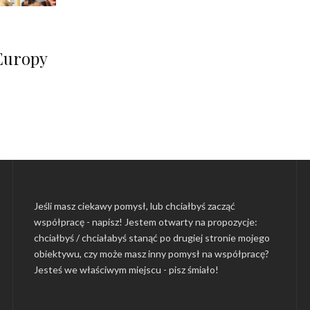
Europy
Jeśli masz ciekawy pomysł, lub chciałbyś zacząć
współpracę - napisz! Jestem otwarty na propozycje:
chciałbyś / chciałabyś stanąć po drugiej stronie mojego
obiektywu, czy może masz inny pomysł na współpracę?
Jesteś we właściwym miejscu -
pisz śmiało
!