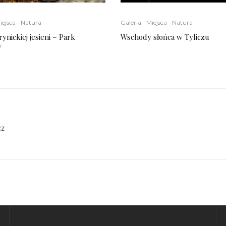
iejsca
Natura
Galeria
Miejsca
Natura
ynickiej jesieni – Park
Wschody słońca w Tyliczu
y
cz