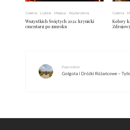
Galeria
Ludzie
Miejsca
Wydarzenia
Galeria
M
Wszystkich Świętych 2021: krynicki
Kolory kr
cmentarz po zmroku
Zdrojow
Poprzednie
Golgota i Dróżki Różańcowe – Tyli