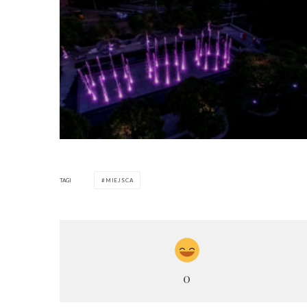
TAGI
MIEJSCA
0