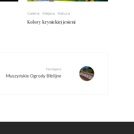
Galeria
Miejsca
Natura
Kolory krynickiej jesieni
Następne
Muszyńskie Ogrody Biblijne