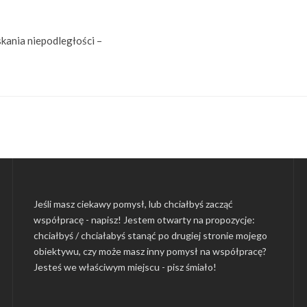
kania niepodległości –
Jeśli masz ciekawy pomysł, lub chciałbyś zacząć
współpracę - napisz! Jestem otwarty na propozycje:
chciałbyś / chciałabyś stanąć po drugiej stronie mojego
obiektywu, czy może masz inny pomysł na współpracę?
Jesteś we właściwym miejscu -
pisz śmiało
!