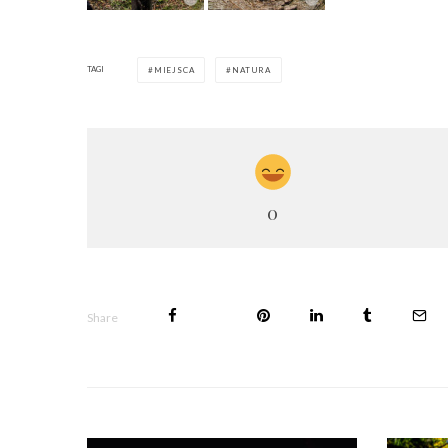
TAGI
MIEJSCA
NATURA
0
Share