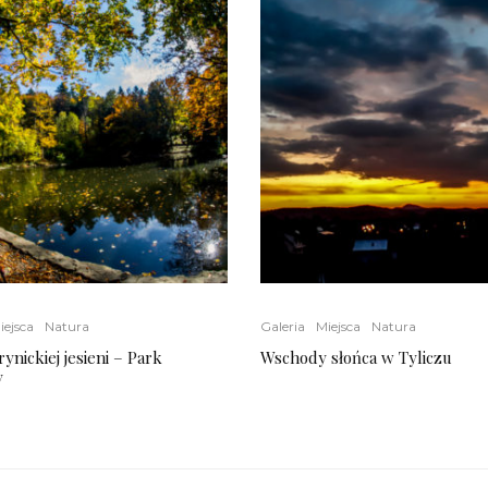
iejsca
Natura
Galeria
Miejsca
Natura
ynickiej jesieni – Park
Wschody słońca w Tyliczu
y