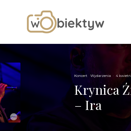
Koncert
Wydarzenia
·
4 kwietn
Krynica Ź
– Ira