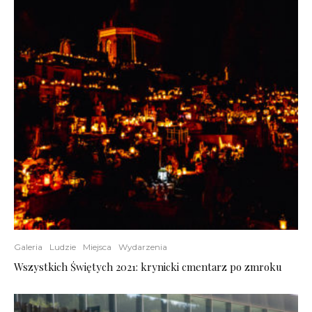
Galeria
Ludzie
Miejsca
Wydarzenia
Wszystkich Świętych 2021: krynicki cmentarz po zmroku