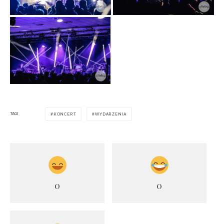
TAGI
KONCERT
WYDARZENIA
0
0