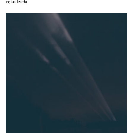
rękodzieła