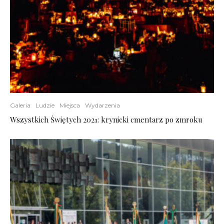
Galeria
Ludzie
Miejsca
Wydarzenia
Wszystkich Świętych 2021: krynicki cmentarz po zmroku