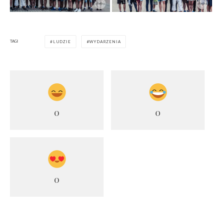
TAGI
LUDZIE
WYDARZENIA
0
0
0