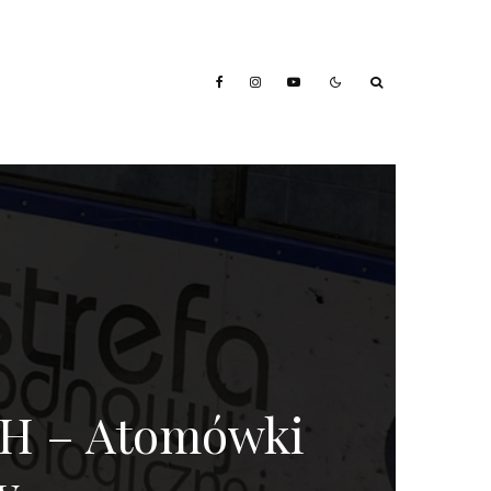
H – Atomówki
y