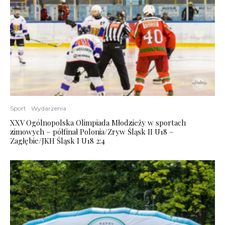
Sport
Wydarzenia
XXV Ogólnopolska Olimpiada Młodzieży w sportach
zimowych – półfinał Polonia/Zryw Śląsk II U18 –
Zagłębie/JKH Śląsk I U18 2:4