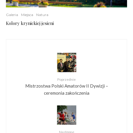
Galeria
Miejsca
Natura
Kolory krynickiej jesieni
Poprzednie
Mistrzostwa Polski Amatorów II Dywizji –
ceremonia zakończenia
Następne