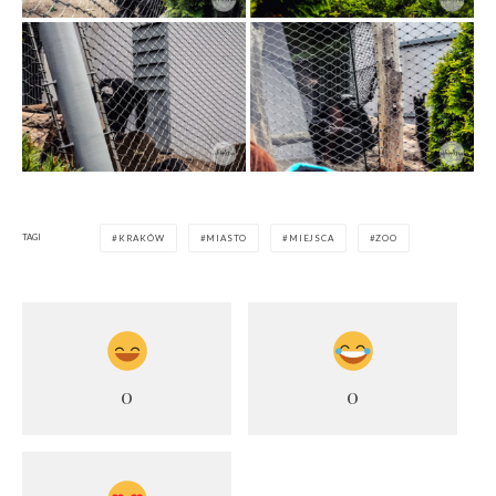
TAGI
KRAKÓW
MIASTO
MIEJSCA
ZOO
0
0