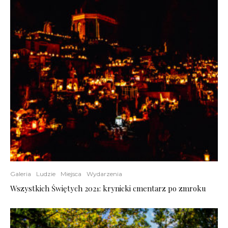
Galeria
Ludzie
Miejsca
Wydarzenia
Wszystkich Świętych 2021: krynicki cmentarz po zmroku