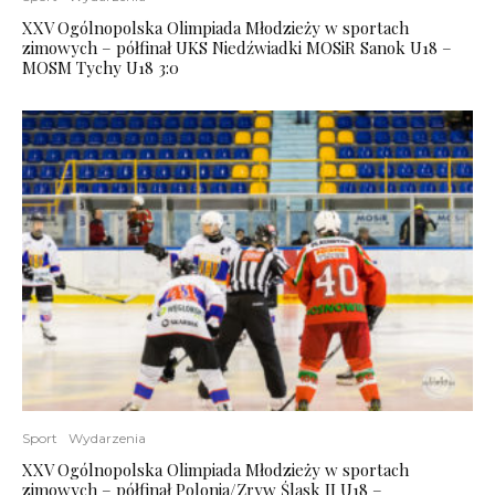
XXV Ogólnopolska Olimpiada Młodzieży w sportach
zimowych – półfinał UKS Niedźwiadki MOSiR Sanok U18 –
MOSM Tychy U18 3:0
Sport
Wydarzenia
XXV Ogólnopolska Olimpiada Młodzieży w sportach
zimowych – półfinał Polonia/Zryw Śląsk II U18 –