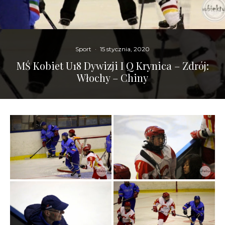
Sport
·
15 stycznia, 2020
MŚ Kobiet U18 Dywizji I Q Krynica – Zdrój:
Włochy – Chiny