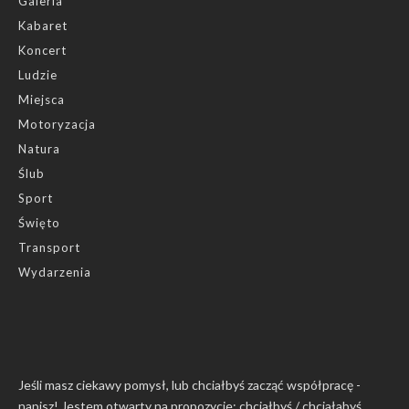
Galeria
Kabaret
Koncert
Ludzie
Miejsca
Motoryzacja
Natura
Ślub
Sport
Święto
Transport
Wydarzenia
Jeśli masz ciekawy pomysł, lub chciałbyś zacząć współpracę -
napisz! Jestem otwarty na propozycje: chciałbyś / chciałabyś