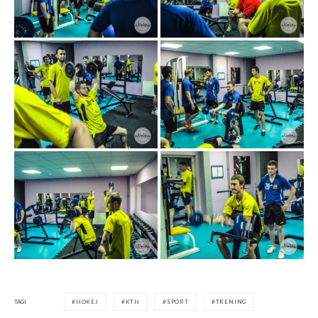
TAGI
HOKEJ
KTH
SPORT
TRENING