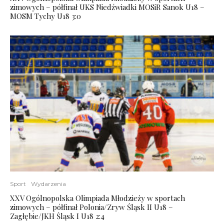
zimowych – półfinał UKS Niedźwiadki MOSiR Sanok U18 –
MOSM Tychy U18 3:0
Sport
Wydarzenia
XXV Ogólnopolska Olimpiada Młodzieży w sportach
zimowych – półfinał Polonia/Zryw Śląsk II U18 –
Zagłębie/JKH Śląsk I U18 2:4